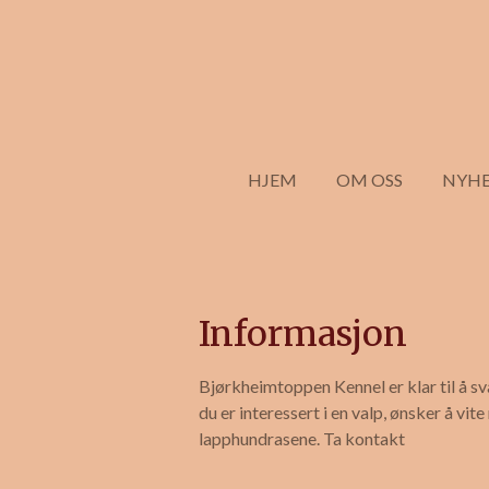
Gå
til
hovedinnhold
HJEM
OM OSS
NYHE
Informasjon
Bjørkheimtoppen Kennel er klar til å s
du er interessert i en valp, ønsker å vi
lapphundrasene. Ta kontakt