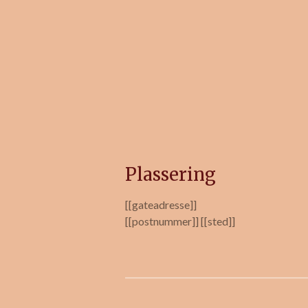
Plassering
[[gateadresse]]
[[postnummer]] [[sted]]